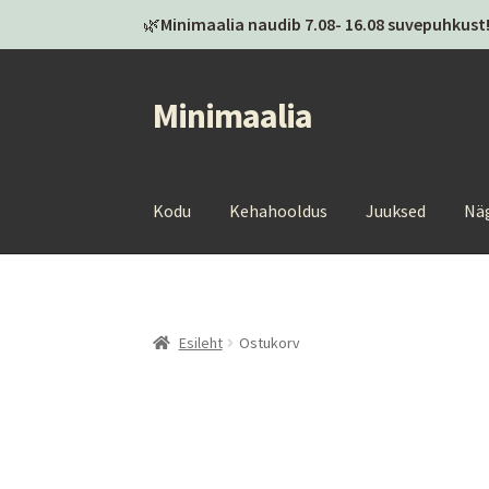
🌿
Minimaalia naudib 7.08- 16.08 suvepuhkust!
Minimaalia
Liigu
Liigu
navigeerimisele
sisu
juurde
Kodu
Kehahooldus
Juuksed
Nä
Esileht
Ostukorv