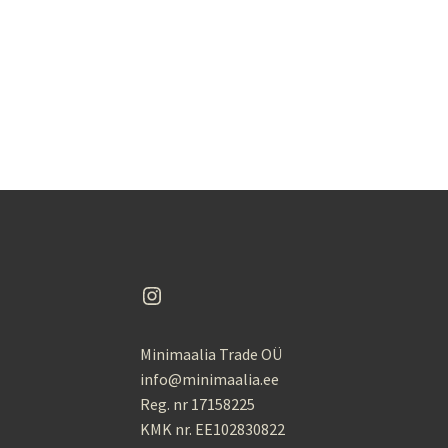
Instagram
Minimaalia Trade OÜ
info@minimaalia.ee
Reg. nr 17158225
KMK nr. EE102830822