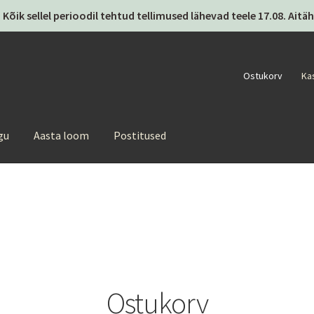
 Kõik sellel perioodil tehtud tellimused lähevad teele 17.08. Ai
Ostukorv
Ka
gu
Aasta loom
Postitused
Ostukorv