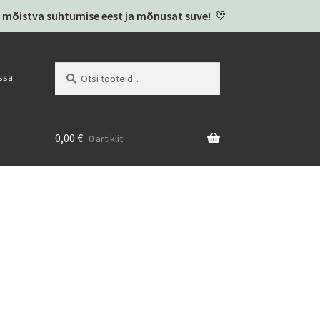
täh mõistva suhtumise eest ja mõnusat suve!
💛
Otsi:
Otsi
ssa
0,00
€
0 artiklit