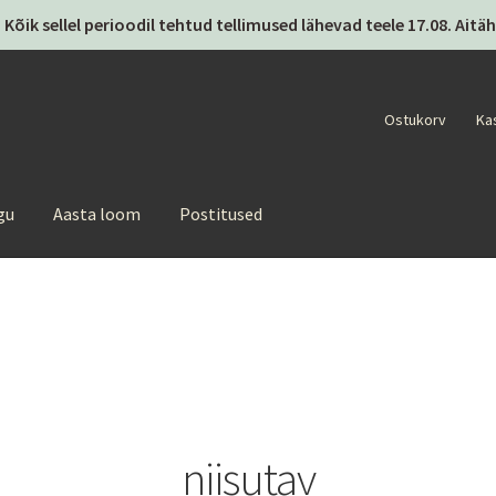
 Kõik sellel perioodil tehtud tellimused lähevad teele 17.08. Ai
Ostukorv
Ka
gu
Aasta loom
Postitused
niisutav