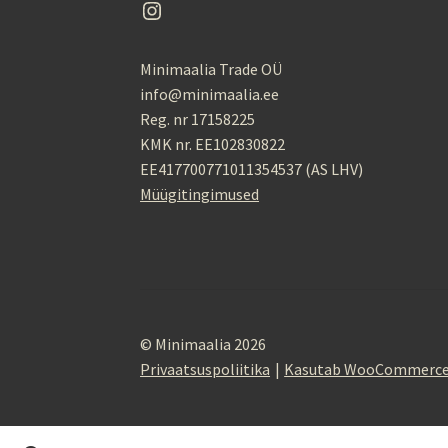
Instagram
Minimaalia Trade OÜ
info@minimaalia.ee
Reg. nr 17158225
KMK nr. EE102830822
EE417700771011354537 (AS LHV)
Müügitingimused
© Minimaalia 2026
Privaatsuspoliitika
Kasutab WooCommerc