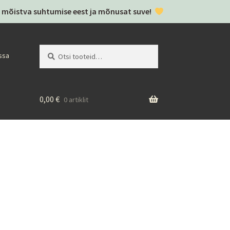
täh mõistva suhtumise eest ja mõnusat suve!
Otsi:
Otsi
ssa
0,00
€
0 artiklit