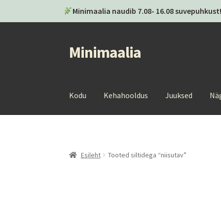
Minimaalia naudib 7.08- 16.08 suvepuhkust!
Minimaalia
Liigu
Liigu
navigeerimisele
sisu
juurde
Kodu
Kehahooldus
Juuksed
Nä
Esileht
Tooted siltidega “niisutav”