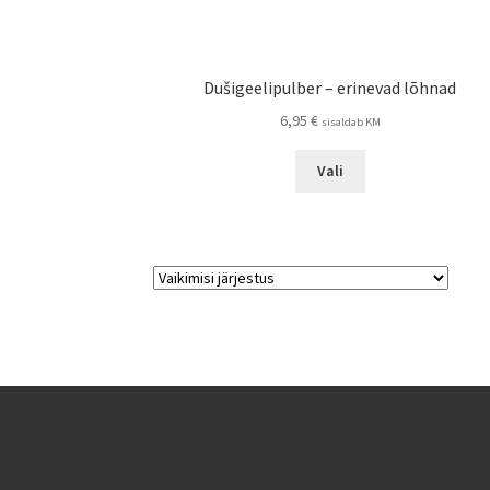
Dušigeelipulber – erinevad lõhnad
6,95
€
sisaldab KM
Sellel
Vali
tootel
on
mitu
varianti.
Valikuid
saab
teha
tootelehel.