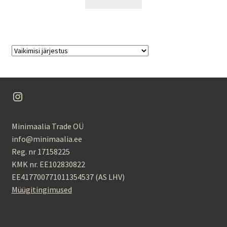
Instagram
Minimaalia Trade OÜ
info@minimaalia.ee
Reg. nr 17158225
KMK nr. EE102830822
EE417700771011354537 (AS LHV)
Müügitingimused