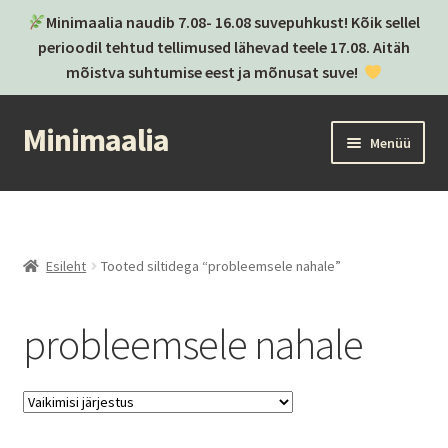
Minimaalia naudib 7.08- 16.08 suvepuhkust! Kõik sellel
perioodil tehtud tellimused lähevad teele 17.08. Aitäh
mõistva suhtumise eest ja mõnusat suve!
Minimaalia
Liigu
Liigu
Menüü
navigeerimisele
sisu
juurde
Kassa
Ostukorv
Esileht
Tooted siltidega “probleemsele nahale”
Ava
Kategooriad
alamm
probleemsele nahale
Ava
Brändid
alamm
Postitused