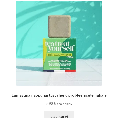
Privaatsuspoliitika
Müügitingimused
Lamazuna näopuhastusvahend probleemsele nahale
9,90
€
sisaldab KM
Lisa korvi