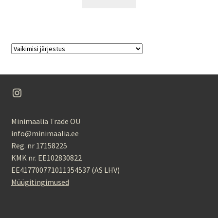
Instagram
Minimaalia Trade OÜ
info@minimaalia.ee
Reg. nr 17158225
KMK nr. EE102830822
EE417700771011354537 (AS LHV)
Müügitingimused