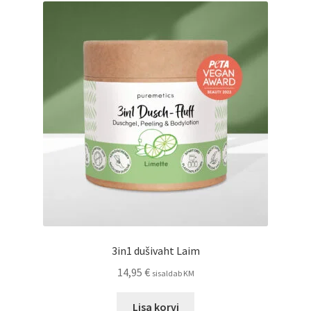
Privaatsuspoliitika
Müügitingimused
3in1 dušivaht Laim
14,95
€
sisaldab KM
Lisa korvi