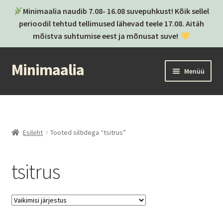
Minimaalia naudib 7.08- 16.08 suvepuhkust! Kõik sellel
perioodil tehtud tellimused lähevad teele 17.08. Aitäh
mõistva suhtumise eest ja mõnusat suve!
Minimaalia
Liigu
Liigu
Menüü
navigeerimisele
sisu
juurde
Kassa
Ostukorv
Esileht
Tooted siltidega “tsitrus”
Ava
Kategooriad
alamm
tsitrus
Ava
Brändid
alamm
Postitused