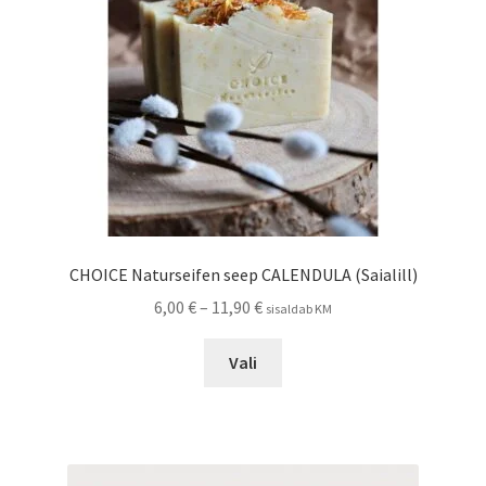
CHOICE Naturseifen seep CALENDULA (Saialill)
Hinnavahemik:
6,00
€
–
11,90
€
sisaldab KM
6,00 €
Sellel
kuni
Vali
tootel
11,90 €
on
mitu
varianti.