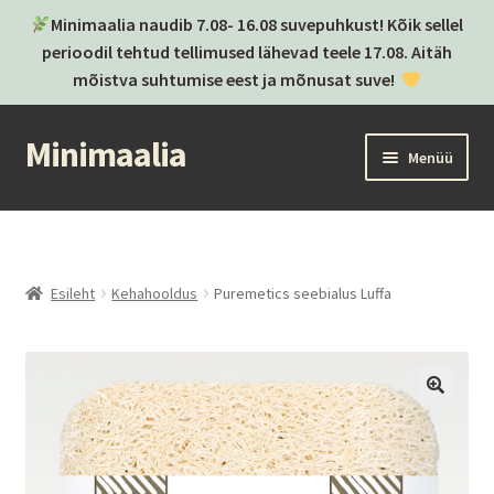
Minimaalia naudib 7.08- 16.08 suvepuhkust! Kõik sellel
perioodil tehtud tellimused lähevad teele 17.08. Aitäh
mõistva suhtumise eest ja mõnusat suve!
Minimaalia
Liigu
Liigu
Menüü
navigeerimisele
sisu
juurde
Kassa
Ostukorv
Esileht
Kehahooldus
Puremetics seebialus Luffa
Ava
Kategooriad
alamm
Ava
Brändid
alamm
Postitused