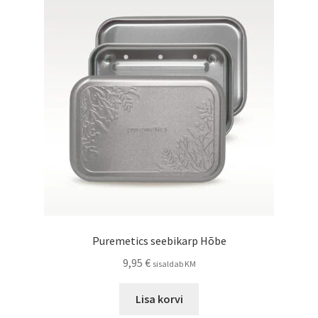
Valikuid
saab
teha
tootelehel.
Puremetics seebikarp Hõbe
9,95
€
sisaldab KM
Lisa korvi