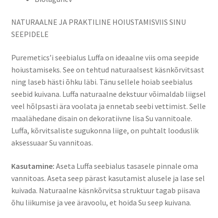
NATURAALNE JA PRAKTILINE HOIUSTAMISVIIS SINU
SEEPIDELE
Puremetics’i seebialus Luffa on ideaalne viis oma seepide
hoiustamiseks. See on tehtud naturaalsest käsnkõrvitsast
ning laseb hästi õhku läbi. Tänu sellele hoiab seebialus
seebid kuivana. Luffa naturaalne dekstuur võimaldab liigsel
veel hõlpsasti ära voolata ja ennetab seebi vettimist. Selle
maalähedane disain on dekoratiivne lisa Su vannitoale.
Luffa, kõrvitsaliste sugukonna liige, on puhtalt looduslik
aksessuaar Su vannitoas.
Kasutamine:
Aseta Luffa seebialus tasasele pinnale oma
vannitoas. Aseta seep pärast kasutamist alusele ja lase sel
kuivada. Naturaalne käsnkõrvitsa struktuur tagab piisava
õhu liikumise ja vee äravoolu, et hoida Su seep kuivana.