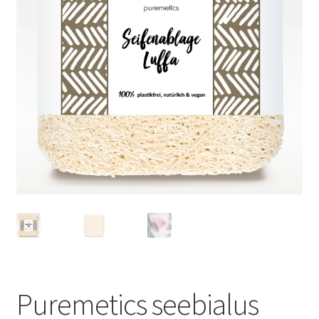
Privaatsuspoliitika
Müügitingimused
Puremetics seebialus