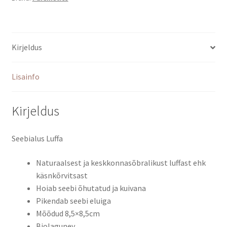
Kirjeldus
Lisainfo
Kirjeldus
Seebialus Luffa
Naturaalsest ja keskkonnasõbralikust luffast ehk
käsnkõrvitsast
Hoiab seebi õhutatud ja kuivana
Pikendab seebi eluiga
Mõõdud 8,5×8,5cm
Biolagunev