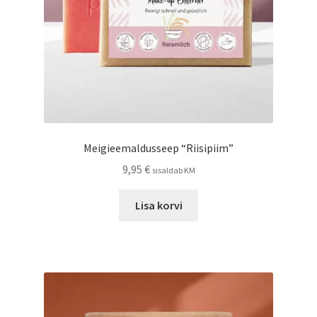
Meigieemaldusseep “Riisipiim”
9,95
€
sisaldab KM
Lisa korvi