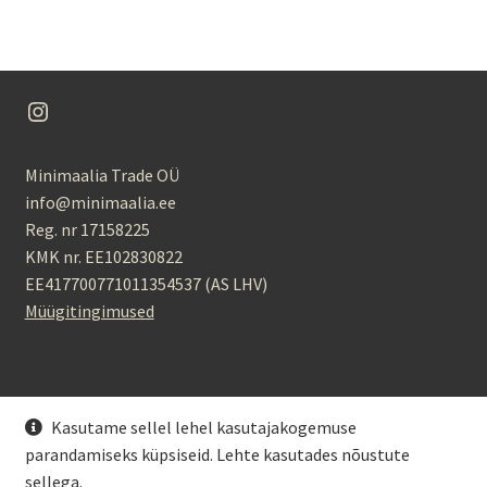
Instagram
Minimaalia Trade OÜ
info@minimaalia.ee
Reg. nr 17158225
KMK nr. EE102830822
EE417700771011354537 (AS LHV)
Müügitingimused
Kasutame sellel lehel kasutajakogemuse
parandamiseks küpsiseid. Lehte kasutades nõustute
© Minimaalia 2026
sellega.