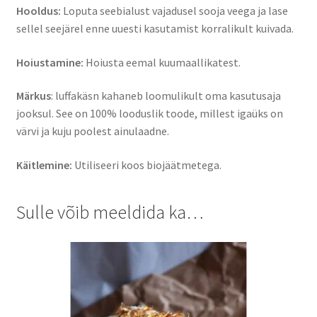
Hooldus:
Loputa seebialust vajadusel sooja veega ja lase
sellel seejärel enne uuesti kasutamist korralikult kuivada.
Hoiustamine:
Hoiusta eemal kuumaallikatest.
Märkus
: luffakäsn kahaneb loomulikult oma kasutusaja
jooksul. See on 100% looduslik toode, millest igaüks on
värvi ja kuju poolest ainulaadne.
Käitlemine:
Utiliseeri koos biojäätmetega.
Sulle võib meeldida ka…