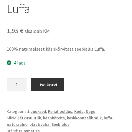
Luffa
1,95
€
sisaldab KM
100% naturaalsest käsnkõrvitast seebialus Luffa.
4 laos
Puremetics
Lisa korvi
seebialus
Luffa
kogus
Kategooriad:
Juuksed
,
Kehahooldus
,
Kodu
,
Nägu
Sildid:
jätkusuutlik
,
käsnkõrvits
,
keskkonnasõbralik
,
luffa
,
naturaalne
,
plastivaba
,
Seebialus
Bränd:
Puremetics