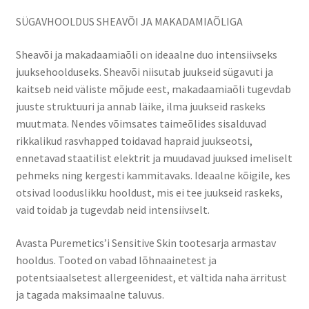
SÜGAVHOOLDUS SHEAVÕI JA MAKADAMIAÕLIGA
Sheavõi ja makadaamiaõli on ideaalne duo intensiivseks
juuksehoolduseks. Sheavõi niisutab juukseid sügavuti ja
kaitseb neid väliste mõjude eest, makadaamiaõli tugevdab
juuste struktuuri ja annab läike, ilma juukseid raskeks
muutmata. Nendes võimsates taimeõlides sisalduvad
rikkalikud rasvhapped toidavad hapraid juukseotsi,
ennetavad staatilist elektrit ja muudavad juuksed imeliselt
pehmeks ning kergesti kammitavaks. Ideaalne kõigile, kes
otsivad looduslikku hooldust, mis ei tee juukseid raskeks,
vaid toidab ja tugevdab neid intensiivselt.
Avasta Puremetics’i Sensitive Skin tootesarja armastav
hooldus. Tooted on vabad lõhnaainetest ja
potentsiaalsetest allergeenidest, et vältida naha ärritust
ja tagada maksimaalne taluvus.