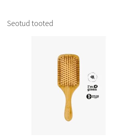
on
mitu
varianti.
Seotud tooted
Valikuid
saab
teha
tootelehel.