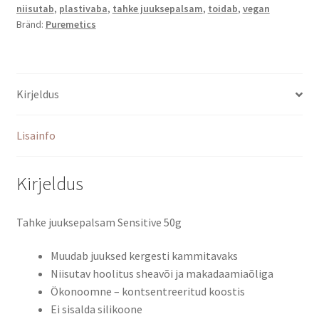
niisutab
,
plastivaba
,
tahke juuksepalsam
,
toidab
,
vegan
Bränd:
Puremetics
Kirjeldus
Lisainfo
Kirjeldus
Tahke juuksepalsam Sensitive 50g
Muudab juuksed kergesti kammitavaks
Niisutav hoolitus sheavõi ja makadaamiaõliga
Ökonoomne – kontsentreeritud koostis
Ei sisalda silikoone