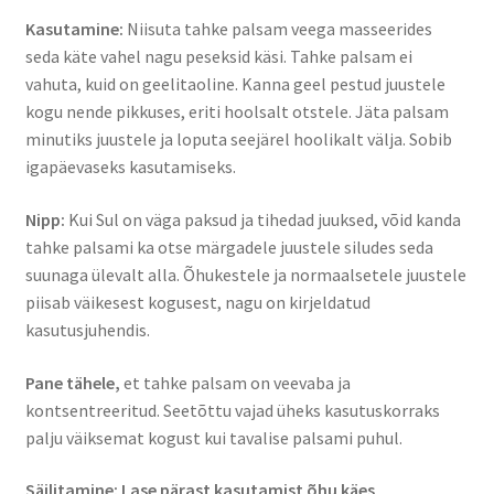
Kasutamine:
Niisuta tahke palsam veega masseerides
seda käte vahel nagu peseksid käsi. Tahke palsam ei
vahuta, kuid on geelitaoline. Kanna geel pestud juustele
kogu nende pikkuses, eriti hoolsalt otstele. Jäta palsam
minutiks juustele ja loputa seejärel hoolikalt välja. Sobib
igapäevaseks kasutamiseks.
Nipp:
Kui Sul on väga paksud ja tihedad juuksed, võid kanda
tahke palsami ka otse märgadele juustele siludes seda
suunaga ülevalt alla. Õhukestele ja normaalsetele juustele
piisab väikesest kogusest, nagu on kirjeldatud
kasutusjuhendis.
Pane tähele,
et tahke palsam on veevaba ja
kontsentreeritud. Seetõttu vajad üheks kasutuskorraks
palju väiksemat kogust kui tavalise palsami puhul.
Säilitamine: Lase pärast kasutamist õhu käes