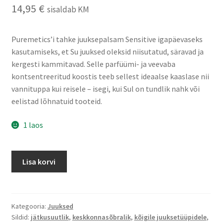
14,95
€
sisaldab KM
Puremetics’i tahke juuksepalsam Sensitive igapäevaseks
kasutamiseks, et Su juuksed oleksid niisutatud, säravad ja
kergesti kammitavad. Selle parfüümi- ja veevaba
kontsentreeritud koostis teeb sellest ideaalse kaaslase nii
vannituppa kui reisele – isegi, kui Sul on tundlik nahk või
eelistad lõhnatuid tooteid.
1 laos
Puremetics
Lisa korvi
tahke
juuksepalsam
Sensitive
kogus
Kategooria:
Juuksed
Sildid:
jätkusuutlik
,
keskkonnasõbralik
,
kõigile juuksetüüpidele
,