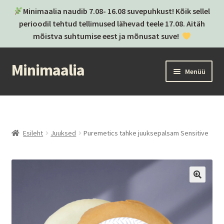
Minimaalia naudib 7.08- 16.08 suvepuhkust! Kõik sellel
perioodil tehtud tellimused lähevad teele 17.08. Aitäh
mõistva suhtumise eest ja mõnusat suve!
Minimaalia
Liigu
Liigu
Menüü
navigeerimisele
sisu
juurde
Kassa
Ostukorv
Esileht
Juuksed
Puremetics tahke juuksepalsam Sensitive
Ava
Kategooriad
alamm
Ava
Brändid
alamm
Postitused