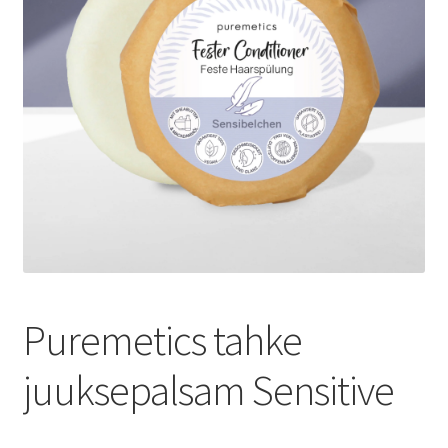
Privaatsuspoliitika
Müügitingimused
Puremetics tahke
juuksepalsam Sensitive