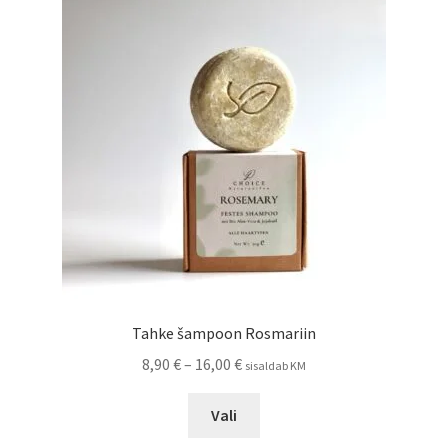
Tahke šampoon Rosmariin
Hinnavahemik:
8,90
€
–
16,00
€
sisaldab KM
8,90 €
Sellel
kuni
Vali
tootel
16,00 €