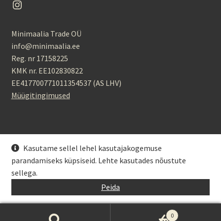
Instagram
Minimaalia Trade OÜ
info@minimaalia.ee
Reg. nr 17158225
KMK nr. EE102830822
EE417700771011354537 (AS LHV)
Müügitingimused
Kasutame sellel lehel kasutajakogemuse
parandamiseks küpsiseid. Lehte kasutades nõustute
© Minimaalia 2026
sellega.
Privaatsuspoliitika
Kasutab WooCommerce
.
Peida
0