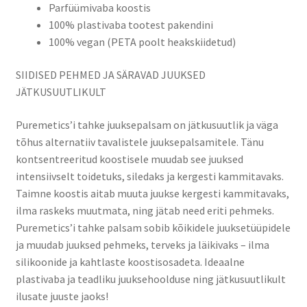
Parfüümivaba koostis
100% plastivaba tootest pakendini
100% vegan (PETA poolt heakskiidetud)
SIIDISED PEHMED JA SÄRAVAD JUUKSED
JÄTKUSUUTLIKULT
Puremetics’i tahke juuksepalsam on jätkusuutlik ja väga
tõhus alternatiiv tavalistele juuksepalsamitele. Tänu
kontsentreeritud koostisele muudab see juuksed
intensiivselt toidetuks, siledaks ja kergesti kammitavaks.
Taimne koostis aitab muuta juukse kergesti kammitavaks,
ilma raskeks muutmata, ning jätab need eriti pehmeks.
Puremetics’i tahke palsam sobib kõikidele juuksetüüpidele
ja muudab juuksed pehmeks, terveks ja läikivaks – ilma
silikoonide ja kahtlaste koostisosadeta. Ideaalne
plastivaba ja teadliku juuksehoolduse ning jätkusuutlikult
ilusate juuste jaoks!