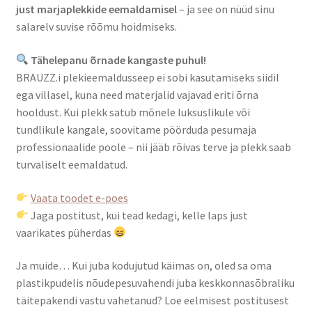
just marjaplekkide eemaldamisel
– ja see on nüüd sinu
salarelv suvise rõõmu hoidmiseks.
Tähelepanu õrnade kangaste puhul!
BRAUZZ.i plekieemaldusseep ei sobi kasutamiseks siidil
ega villasel, kuna need materjalid vajavad eriti õrna
hooldust. Kui plekk satub mõnele luksuslikule või
tundlikule kangale, soovitame pöörduda pesumaja
professionaalide poole – nii jääb rõivas terve ja plekk saab
turvaliselt eemaldatud.
Vaata toodet e-poes
Jaga postitust, kui tead kedagi, kelle laps just
vaarikates püherdas
Ja muide… Kui juba kodujutud käimas on, oled sa oma
plastikpudelis nõudepesuvahendi juba keskkonnasõbraliku
täitepakendi vastu vahetanud? Loe eelmisest postitusest