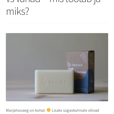
Privaatsuspoliitika
miks?
Müügitingimused
Marjahooaeg on kohal.
Lisaks sügavkülmale võivad