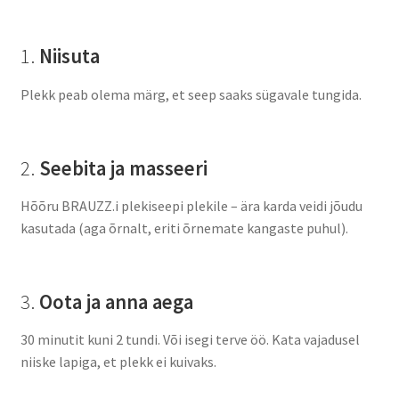
1.
Niisuta
Plekk peab olema märg, et seep saaks sügavale tungida.
2.
Seebita ja masseeri
Hõõru BRAUZZ.i plekiseepi plekile – ära karda veidi jõudu
kasutada (aga õrnalt, eriti õrnemate kangaste puhul).
3.
Oota ja anna aega
30 minutit kuni 2 tundi. Või isegi terve öö. Kata vajadusel
niiske lapiga, et plekk ei kuivaks.