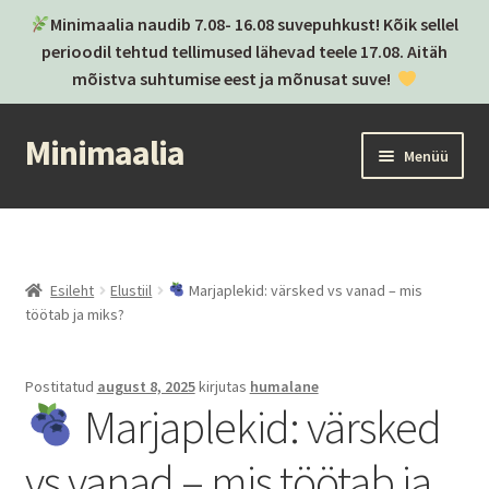
Minimaalia naudib 7.08- 16.08 suvepuhkust! Kõik sellel
perioodil tehtud tellimused lähevad teele 17.08. Aitäh
mõistva suhtumise eest ja mõnusat suve!
Minimaalia
Liigu
Liigu
Menüü
navigeerimisele
sisu
juurde
Kassa
Ostukorv
Esileht
Elustiil
Marjaplekid: värsked vs vanad – mis
töötab ja miks?
Ava
Kategooriad
alamm
Ava
Brändid
Postitatud
august 8, 2025
kirjutas
humalane
alamm
Marjaplekid: värsked
Postitused
vs vanad – mis töötab ja