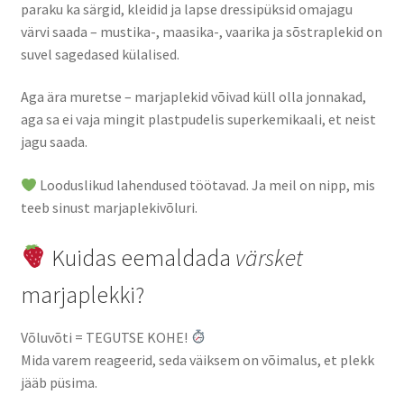
paraku ka särgid, kleidid ja lapse dressipüksid omajagu
värvi saada – mustika-, maasika-, vaarika ja sõstraplekid on
suvel sagedased külalised.
Aga ära muretse – marjaplekid võivad küll olla jonnakad,
aga sa ei vaja mingit plastpudelis superkemikaali, et neist
jagu saada.
Looduslikud lahendused töötavad. Ja meil on nipp, mis
teeb sinust marjaplekivõluri.
Kuidas eemaldada
värsket
marjaplekki?
Võluvõti = TEGUTSE KOHE!
Mida varem reageerid, seda väiksem on võimalus, et plekk
jääb püsima.