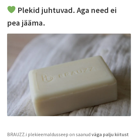
Plekid juhtuvad. Aga need ei
pea jääma.
BRAUZZ.i plekieemaldusseep on saanud
väga palju kiitust