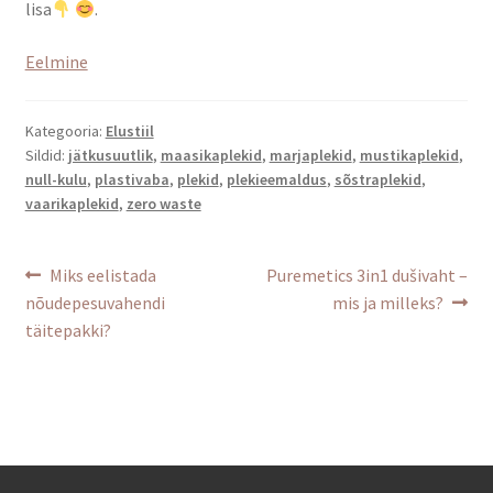
lisa
.
Eelmine
Kategooria:
Elustiil
Sildid:
jätkusuutlik
,
maasikaplekid
,
marjaplekid
,
mustikaplekid
,
null-kulu
,
plastivaba
,
plekid
,
plekieemaldus
,
sõstraplekid
,
vaarikaplekid
,
zero waste
Navigeerimine
Eelmine
Järgmine
Miks eelistada
Puremetics 3in1 dušivaht –
postitus:
postitus:
nõudepesuvahendi
mis ja milleks?
täitepakki?