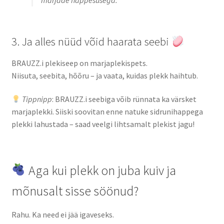
marjade happesusega.
3. Ja alles nüüd võid haarata seebi
BRAUZZ.i plekiseep on marjaplekispets.
Niisuta, seebita, hõõru – ja vaata, kuidas plekk haihtub.
Tippnipp
: BRAUZZ.i seebiga võib rünnata ka värsket
marjaplekki. Siiski soovitan enne natuke sidrunihappega
plekki lahustada – saad veelgi lihtsamalt plekist jagu!
Aga kui plekk on juba kuiv ja
mõnusalt sisse söönud?
Rahu. Ka need ei jää igaveseks.