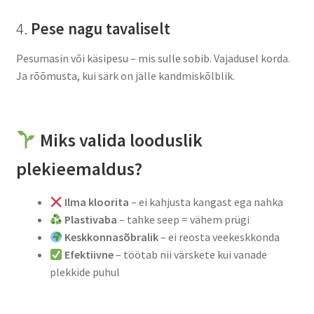
4.
Pese nagu tavaliselt
Pesumasin või käsipesu – mis sulle sobib. Vajadusel korda.
Ja rõõmusta, kui särk on jälle kandmiskõlblik.
Miks valida looduslik
plekieemaldus?
Ilma kloorita
– ei kahjusta kangast ega nahka
Plastivaba
– tahke seep = vähem prügi
Keskkonnasõbralik
– ei reosta veekeskkonda
Efektiivne
– töötab nii värskete kui vanade
plekkide puhul