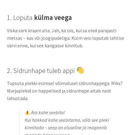
1. Loputa
külma veega
Viska särk kraani alla. Jah, ka siis, kui sa oled parajasti
metsas – kas või joogipudeliga. Külm vesi loputab lahtise
värvi enne, kui see kangasse kinnitub.
2. Sidrunhape tuleb appi
Tupsuta plekki esimsel võimalusel sidrunhappega. Miks?
Marjaplekid on happelised ja sidrunhape aitab neid
lahustada.
Ära kohe seebita!
Kui hakkad kohe seebitama, võib see pleki
kinnitada – seep on aluseline ja reageerib