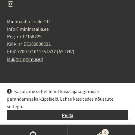
Instagram
Minimaalia Trade OÜ
info@minimaalia.ee
Reg. nr 17158225
KMK nr. EE102830822
EE417700771011354537 (AS LHV)
Müügitingimused
Kasutame sellel lehel kasutajakogemuse
parandamiseks küpsiseid. Lehte kasutades nõustute
© Minimaalia 2026
sellega.
Privaatsuspoliitika
Kasutab WooCommerce
.
Peida
0