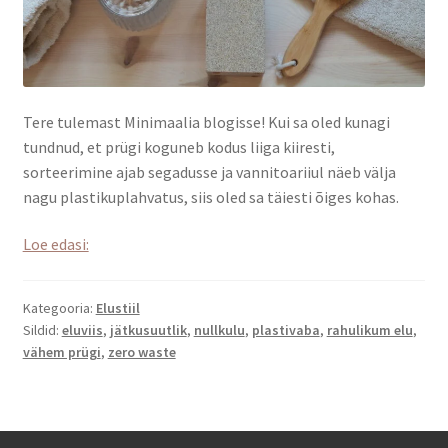
Tere tulemast Minimaalia blogisse! Kui sa oled kunagi
tundnud, et prügi koguneb kodus liiga kiiresti,
sorteerimine ajab segadusse ja vannitoariiul näeb välja
nagu plastikuplahvatus, siis oled sa täiesti õiges kohas.
Miks
Loe edasi:
ma
lõin
Kategooria:
Elustiil
nullkulu
Sildid:
eluviis
,
jätkusuutlik
,
nullkulu
,
plastivaba
,
rahulikum elu
,
poe
vähem prügi
,
zero waste
ja
kuidas
see
saab