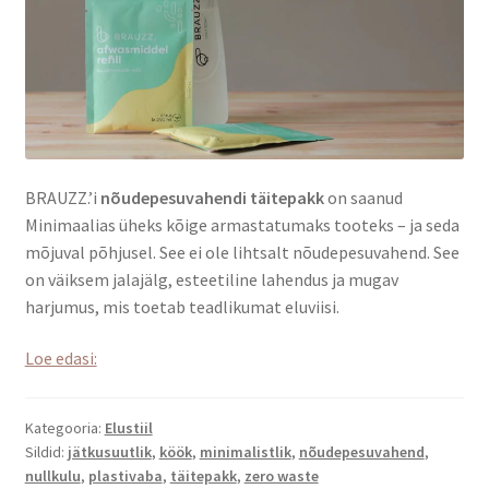
BRAUZZ.’i
nõudepesuvahendi täitepakk
on saanud
Minimaalias üheks kõige armastatumaks tooteks – ja seda
mõjuval põhjusel. See ei ole lihtsalt nõudepesuvahend. See
on väiksem jalajälg, esteetiline lahendus ja mugav
harjumus, mis toetab teadlikumat eluviisi.
Miks
Loe edasi:
eelistada
nõudepesuvahendi
Kategooria:
Elustiil
täitepakki?
Sildid:
jätkusuutlik
,
köök
,
minimalistlik
,
nõudepesuvahend
,
nullkulu
,
plastivaba
,
täitepakk
,
zero waste