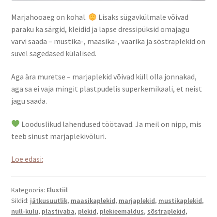
Marjahooaeg on kohal.
Lisaks sügavkülmale võivad
paraku ka särgid, kleidid ja lapse dressipüksid omajagu
värvi saada – mustika-, maasika-, vaarika ja sõstraplekid on
suvel sagedased külalised.
Aga ära muretse – marjaplekid võivad küll olla jonnakad,
aga sa ei vaja mingit plastpudelis superkemikaali, et neist
jagu saada.
Looduslikud lahendused töötavad. Ja meil on nipp, mis
teeb sinust marjaplekivõluri.
Loe edasi:
Marjaplekid:
värsked
Kategooria:
Elustiil
vs
Sildid:
jätkusuutlik
,
maasikaplekid
,
marjaplekid
,
mustikaplekid
,
vanad
null-kulu
,
plastivaba
,
plekid
,
plekieemaldus
,
sõstraplekid
,