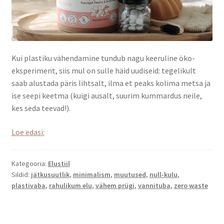
Kui plastiku vähendamine tundub nagu keeruline öko-
eksperiment, siis mul on sulle häid uudiseid: tegelikult
saab alustada päris lihtsalt, ilma et peaks kolima metsa ja
ise seepi keetma (kuigi ausalt, suurim kummardus neile,
kes seda teevad!).
3
Loe edasi:
lihtsat
sammu
Kategooria:
Elustiil
plastivabama
Sildid:
jätkusuutlik
,
minimalism
,
muutused
,
null-kulu
,
vannitoa
plastivaba
,
rahulikum elu
,
vähem prügi
,
vannituba
,
zero waste
poole