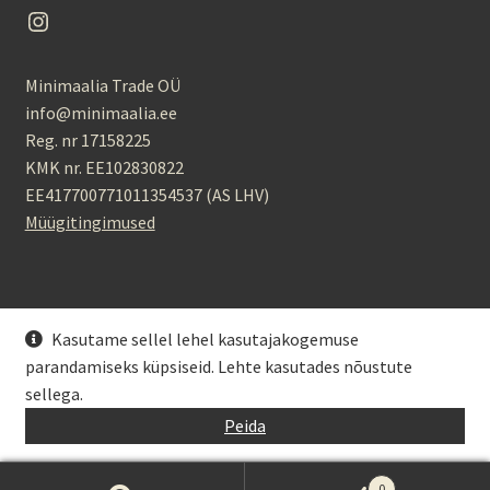
Instagram
muuta
ka
sinu
Minimaalia Trade OÜ
elu
info@minimaalia.ee
lihtsamaks?
Reg. nr 17158225
KMK nr. EE102830822
EE417700771011354537 (AS LHV)
Müügitingimused
Kasutame sellel lehel kasutajakogemuse
parandamiseks küpsiseid. Lehte kasutades nõustute
© Minimaalia 2026
sellega.
Privaatsuspoliitika
Kasutab WooCommerce
.
Peida
0