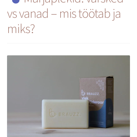
Privaatsuspoliitika
vs vanad – mis töötab ja
Müügitingimused
miks?