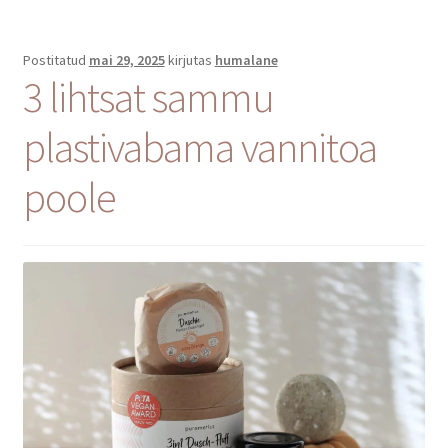
lihtsad
ja
ausad
Postitatud
mai 29, 2025
kirjutas
humalane
3 lihtsat sammu
vastused
plastivabama vannitoa
poole