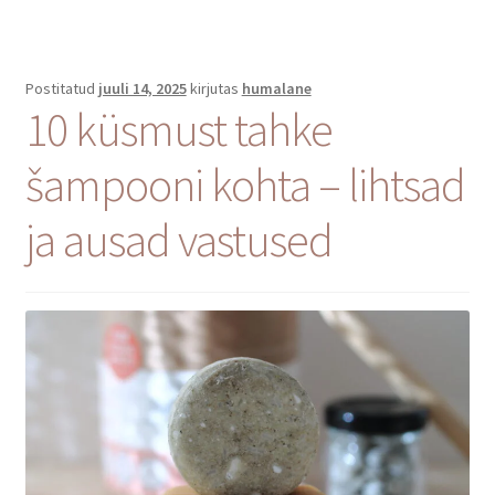
Postitatud
juuli 14, 2025
kirjutas
humalane
10 küsmust tahke
šampooni kohta – lihtsad
ja ausad vastused