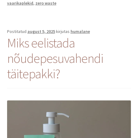
–
vaarikaplekid
,
zero waste
mis
töötab
ja
Postitatud
august 5, 2025
kirjutas
humalane
miks?
Miks eelistada
nõudepesuvahendi
täitepakki?