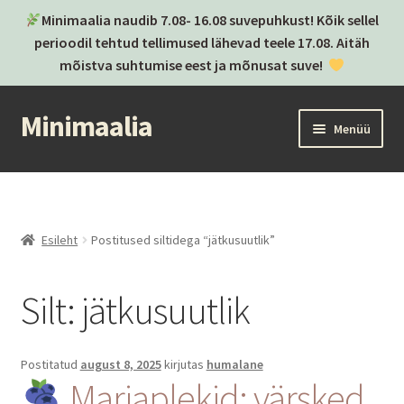
Minimaalia naudib 7.08- 16.08 suvepuhkust! Kõik sellel
perioodil tehtud tellimused lähevad teele 17.08. Aitäh
mõistva suhtumise eest ja mõnusat suve!
Minimaalia
Liigu
Liigu
Menüü
navigeerimisele
sisu
juurde
Kassa
Ostukorv
Esileht
Postitused siltidega “jätkusuutlik”
Ava
Kategooriad
alamm
Silt:
jätkusuutlik
Ava
Brändid
alamm
Postitused
Postitatud
august 8, 2025
kirjutas
humalane
Marjaplekid: värsked