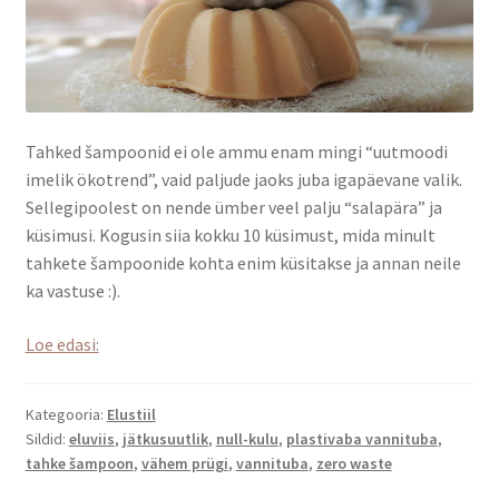
Tahked šampoonid ei ole ammu enam mingi “uutmoodi
imelik ökotrend”, vaid paljude jaoks juba igapäevane valik.
Sellegipoolest on nende ümber veel palju “salapära” ja
küsimusi. Kogusin siia kokku 10 küsimust, mida minult
tahkete šampoonide kohta enim küsitakse ja annan neile
ka vastuse :).
10
Loe edasi:
küsmust
tahke
Kategooria:
Elustiil
šampooni
Sildid:
eluviis
,
jätkusuutlik
,
null-kulu
,
plastivaba vannituba
,
kohta
tahke šampoon
,
vähem prügi
,
vannituba
,
zero waste
–