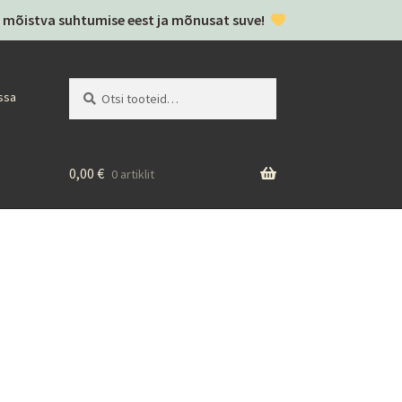
täh mõistva suhtumise eest ja mõnusat suve!
Otsi:
Otsi
ssa
0,00
€
0 artiklit