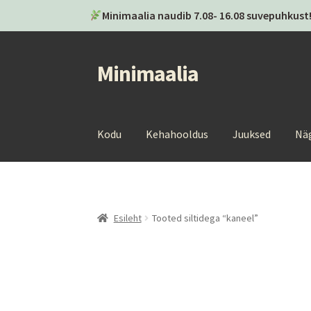
Minimaalia naudib 7.08- 16.08 suvepuhkust!
Minimaalia
Liigu
Liigu
navigeerimisele
sisu
juurde
Kodu
Kehahooldus
Juuksed
Nä
Esileht
Tooted siltidega “kaneel”