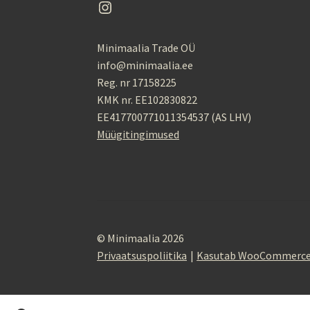
Instagram
Minimaalia Trade OÜ
info@minimaalia.ee
Reg. nr 17158225
KMK nr. EE102830822
EE417700771011354537 (AS LHV)
Müügitingimused
© Minimaalia 2026
Privaatsuspoliitika
Kasutab WooCommerc