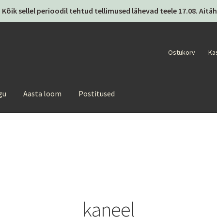
 Kõik sellel perioodil tehtud tellimused lähevad teele 17.08. Ai
Ostukorv
Ka
gu
Aasta loom
Postitused
kaneel