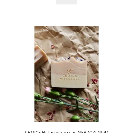
tootel
16,00 €
on
mitu
varianti.
Valikuid
saab
teha
tootelehel.
CHOICE Naturseifen seep MEADOW (Niit)