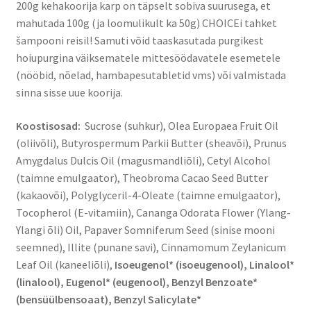
200g kehakoorija karp on täpselt sobiva suurusega, et
mahutada 100g (ja loomulikult ka 50g) CHOICEi tahket
šampooni reisil! Samuti võid taaskasutada purgikest
hoiupurgina väiksematele mittesöödavatele esemetele
(nööbid, nõelad, hambapesutabletid vms) või valmistada
sinna sisse uue koorija.
Koostisosad:
Sucrose (suhkur), Olea Europaea Fruit Oil
(oliivõli), Butyrospermum Parkii Butter (sheavõi), Prunus
Amygdalus Dulcis Oil (magusmandliõli), Cetyl Alcohol
(taimne emulgaator), Theobroma Cacao Seed Butter
(kakaovõi), Polyglyceril-4-Oleate (taimne emulgaator),
Tocopherol (E-vitamiin), Cananga Odorata Flower (Ylang-
Ylangi õli) Oil, Papaver Somniferum Seed (sinise mooni
seemned), Illite (punane savi), Cinnamomum Zeylanicum
Leaf Oil (kaneeliõli),
Isoeugenol* (isoeugenool), Linalool*
(linalool), Eugenol* (eugenool), Benzyl Benzoate*
(bensüülbensoaat), Benzyl Salicylate*