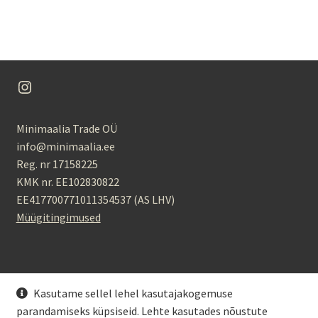
Instagram
Minimaalia Trade OÜ
info@minimaalia.ee
Reg. nr 17158225
KMK nr. EE102830822
EE417700771011354537 (AS LHV)
Müügitingimused
Kasutame sellel lehel kasutajakogemuse
parandamiseks küpsiseid. Lehte kasutades nõustute