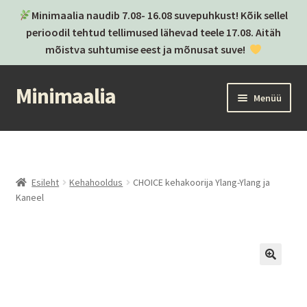
Minimaalia naudib 7.08- 16.08 suvepuhkust! Kõik sellel
perioodil tehtud tellimused lähevad teele 17.08. Aitäh
mõistva suhtumise eest ja mõnusat suve!
Minimaalia
Liigu
Liigu
Menüü
navigeerimisele
sisu
juurde
Kassa
Ostukorv
Esileht
Kehahooldus
CHOICE kehakoorija Ylang-Ylang ja
Kaneel
Ava
Kategooriad
alamm
Ava
Brändid
alamm
Postitused