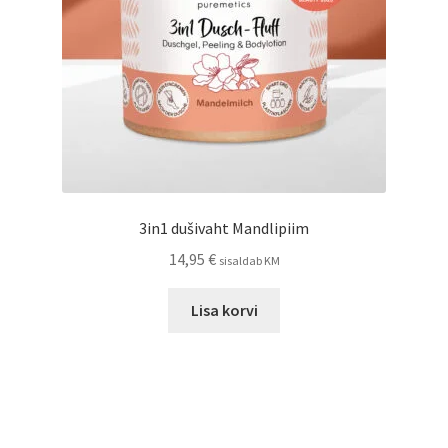
3in1 dušivaht Mandlipiim
14,95
€
sisaldab KM
Lisa korvi