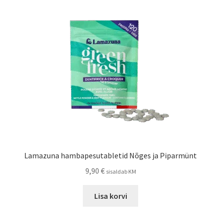
Lamazuna hambapesutabletid Nõges ja Piparmünt
9,90
€
sisaldab KM
Lisa korvi