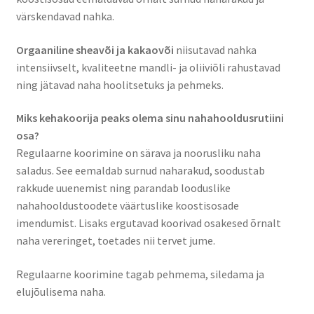
värskendavad nahka.
Orgaaniline sheavõi ja kakaovõi
niisutavad nahka
intensiivselt, kvaliteetne mandli- ja oliiviõli rahustavad
ning jätavad naha hoolitsetuks ja pehmeks.
Miks kehakoorija peaks olema sinu nahahooldusrutiini
osa?
Regulaarne koorimine on särava ja noorusliku naha
saladus. See eemaldab surnud naharakud, soodustab
rakkude uuenemist ning parandab looduslike
nahahooldustoodete väärtuslike koostisosade
imendumist. Lisaks ergutavad koorivad osakesed õrnalt
naha vereringet, toetades nii tervet jume.
Regulaarne koorimine tagab pehmema, siledama ja
elujõulisema naha.