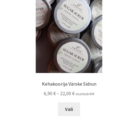
Kehakoorija Värske Sidrun
Hinnavahemik:
6,90
€
–
22,00
€
sisaldab KM
6,90 €
Sellel
kuni
Vali
tootel
22,00 €
on
mitu
varianti.