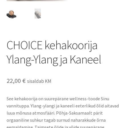
CHOICE kehakoorija
Ylang-Ylang ja Kaneel
22,00
€
sisaldab KM
See kehakoorija on suurepärane wellness-toode Sinu
vannituppa. Ylang-ylangi ja kaneeli eeterlikud õlid aitavad
luua mõnusa atmosfääri. Põhja-Saksamaalt pärit
orgaaniline suhkur tagab surnud naharakkude õrna
eemaldamise. Taimsete õlide ja võide suurepärane