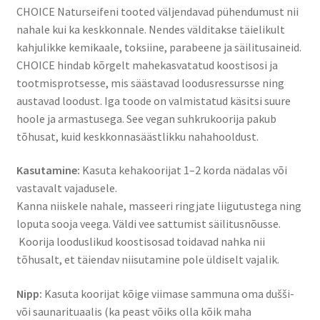
CHOICE Naturseifeni tooted väljendavad pühendumust nii
nahale kui ka keskkonnale. Nendes välditakse täielikult
kahjulikke kemikaale, toksiine, parabeene ja säilitusaineid.
CHOICE hindab kõrgelt mahekasvatatud koostisosi ja
tootmisprotsesse, mis säästavad loodusressursse ning
austavad loodust. Iga toode on valmistatud käsitsi suure
hoole ja armastusega. See vegan suhkrukoorija pakub
tõhusat, kuid keskkonnasäästlikku nahahooldust.
Kasutamine:
Kasuta kehakoorijat 1–2 korda nädalas või
vastavalt vajadusele.
Kanna niiskele nahale, masseeri ringjate liigutustega ning
loputa sooja veega. Väldi vee sattumist säilitusnõusse.
Koorija looduslikud koostisosad toidavad nahka nii
tõhusalt, et täiendav niisutamine pole üldiselt vajalik.
Nipp:
Kasuta koorijat kõige viimase sammuna oma dušši-
või saunarituaalis (ka peast võiks olla kõik maha