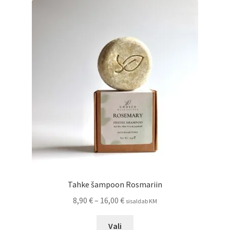
Valikuid
saab
teha
tootelehel.
Tahke šampoon Rosmariin
Hinnavahemik:
8,90
€
–
16,00
€
sisaldab KM
8,90 €
Sellel
kuni
Vali