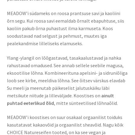
MEADOW’i südameks on roosa prantsuse savi ja kaoliini
õrn segu. Kui roosa savi eemaldab õrnalt ebapuhtuse, siis
kaoliin pakub õrna puhastust ilma karmuseta. Koos
soodustavad nad selgust ja pehmust, muutes iga
pealekandmise lilleliseks elamuseks.
Ylang-ylangil on lõõgastavad, tasakaalustavad ja nahka
rahustavad omadused. See annab sellele seebile magusa,
eksootilise lõhna. Kombineerituna apelsini- ja sidruniõliga
loob see kirbe, meeldiva lõhna. See õitsev värskus elavdab
Su meeli ja meenutab päikeselist jalutuskäiku läbi
metsikute niitude ja lilleväljade. Koostises on
ainult
puhtad eeterlikud õlid
, mitte sünteetilised lõhnaõlid.
MEADOW’i koostises on suur osakaal orgaanilist toiduks
kasutatavat kakaovõid ja orgaanilist sheavõid. Nagu kõik
CHOICE Natureseifen tooted, on ka see vegan ja