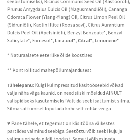
seebistumiseks), Ricinus Communis Seed Oil (Kastoorõli),
Prunus Amygdalus Dulcis Oil (Magusmandliõli), Cananga
Odorata Flower (Ylang-Ylang) Oil, Citrus Limon Peel Oil
(Sidruniõli), Kaolin Illite (Roosa savi), Citrus Aurantium
Dulcis Peel Oil (Apelsiniõli), Benzyl Benzoate*, Benzyl
Salicylate*, Farnesol*,
Linalool*, Citral*, Limonene*
* Naturaalsete eeterlike õlide koostises
** Kontrollitud mahepõllumajandusest
Tähelepanu:
Kuigi külmpressitud käsitööseebid võivad
välja näha väga kaunid, on need siiski mõeldud AINULT
välispidiseks kasutamiseks! Vältida seebi sattumist silma.
Silma sattumisel loputada koheselt rohke veega.
♥ Pane tähele, et tegemist on käsitööna väikestes
partiides valminud seebiga. Seetõttu võib seebi kuju ja
välimus erineda pildil toodust. Samuti võib esineda