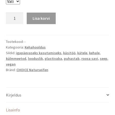
CHOICE
Lisa korvi
Naturseifen
seep
MEADOW
(Niit)
Tootekood:
-
Kategooria:
Kehahooldus
kogus
Sildid:
igapäevaseks kasutamiseks
,
käsitöö
,
kätele
,
kehale
,
külmmeetod
,
looduslik
,
plastivaba
,
puhastab
,
roosa savi
,
seep
,
vegan
Bränd:
CHOICE Naturseifen
Kirjeldus
Lisainfo