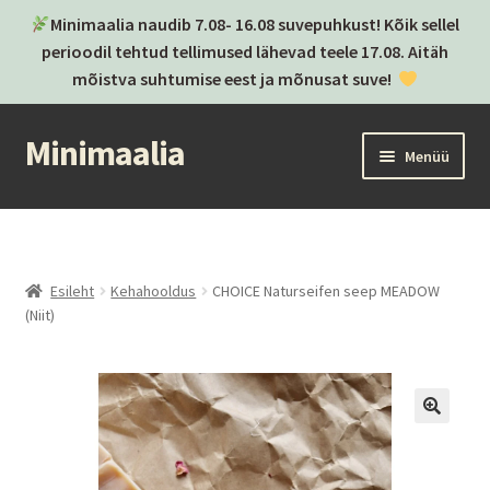
Minimaalia naudib 7.08- 16.08 suvepuhkust! Kõik sellel
perioodil tehtud tellimused lähevad teele 17.08. Aitäh
mõistva suhtumise eest ja mõnusat suve!
Minimaalia
Liigu
Liigu
Menüü
navigeerimisele
sisu
juurde
Kassa
Ostukorv
Esileht
Kehahooldus
CHOICE Naturseifen seep MEADOW
(Niit)
Ava
Kategooriad
alamm
Ava
Brändid
alamm
Postitused