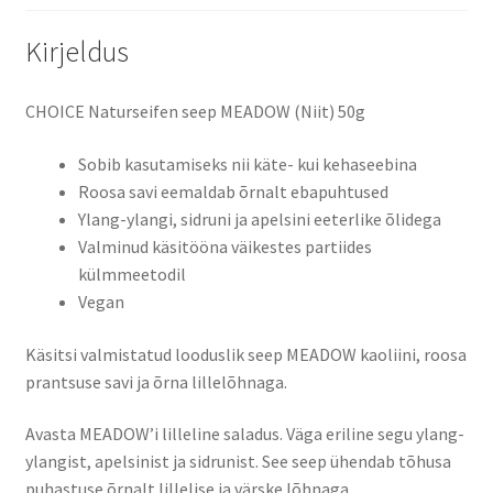
Kirjeldus
CHOICE Naturseifen seep MEADOW (Niit) 50g
Sobib kasutamiseks nii käte- kui kehaseebina
Roosa savi eemaldab õrnalt ebapuhtused
Ylang-ylangi, sidruni ja apelsini eeterlike õlidega
Valminud käsitööna väikestes partiides
külmmeetodil
Vegan
Käsitsi valmistatud looduslik seep MEADOW kaoliini, roosa
prantsuse savi ja õrna lillelõhnaga.
Avasta MEADOW’i lilleline saladus. Väga eriline segu ylang-
ylangist, apelsinist ja sidrunist. See seep ühendab tõhusa
puhastuse õrnalt lillelise ja värske lõhnaga.