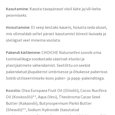
Kasutamine:
Kasuta tavapärasel viisil käte ja/või keha
pesemiseks.
Hoiustamine:
Et seep kestaks kauem, hoiusta seda alusel,
mis võimaldab sellel pärast kasutamist kiiresti kuivada ja
üleliigsel veel minema voolata.
Pakendi käitlemine:
CHOICHE Naturseifen soovib oma
tootevalikuga soodustada säästvat eluviisi ja
plastjäätmete vähendamist. Seetõttu on seebid
pakendatud jõupaberist ümbrisesse ja õhukesse paberisse.
Sobib utiliseerimiseks koos paber- ja papp-pakenditega.
Koostis:
Olea Europaea Fruit Oil (Oliivõli), Cocos Nucifera
Oil (Kookosõli)**, Aqua (Vesi), Theobroma Cacao Seed
Butter (Kakaovõi), Butyrospermum Parkii Butter
(Sheavõi)**, Sodium Hydroxide (kasutatud