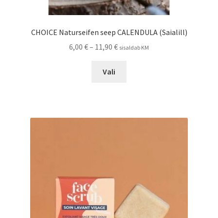
CHOICE Naturseifen seep CALENDULA (Saialill)
Hinnavahemik:
6,00
€
–
11,90
€
sisaldab KM
6,00 €
Sellel
kuni
Vali
tootel
11,90 €
on
mitu
varianti.
Valikuid
saab
teha
tootelehel.