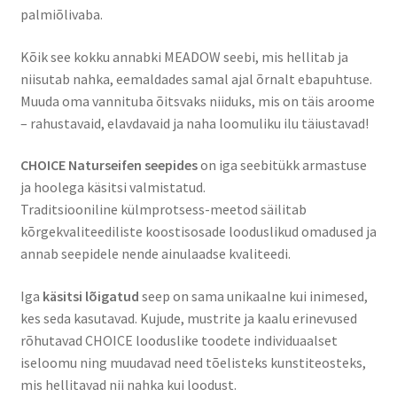
palmiõlivaba.
Kõik see kokku annabki MEADOW seebi, mis hellitab ja
niisutab nahka, eemaldades samal ajal õrnalt ebapuhtuse.
Muuda oma vannituba õitsvaks niiduks, mis on täis aroome
– rahustavaid, elavdavaid ja naha loomuliku ilu täiustavad!
CHOICE Naturseifen seepides
on iga seebitükk armastuse
ja hoolega käsitsi valmistatud.
Traditsiooniline külmprotsess-meetod säilitab
kõrgekvaliteediliste koostisosade looduslikud omadused ja
annab seepidele nende ainulaadse kvaliteedi.
Iga
käsitsi lõigatud
seep on sama unikaalne kui inimesed,
kes seda kasutavad. Kujude, mustrite ja kaalu erinevused
rõhutavad CHOICE looduslike toodete individuaalset
iseloomu ning muudavad need tõelisteks kunstiteosteks,
mis hellitavad nii nahka kui loodust.