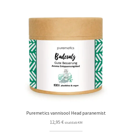
saab
teha
tootelehel.
Puremetics vannisool Head paranemist
12,95
€
sisaldab KM