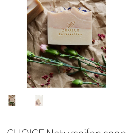
Privaatsuspoliitika
Müügitingimused