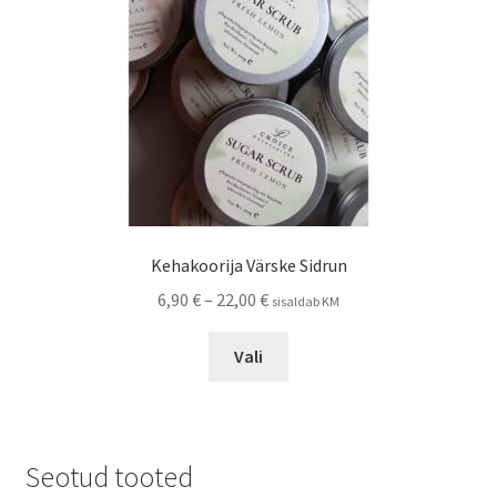
Kehakoorija Värske Sidrun
Hinnavahemik:
6,90
€
–
22,00
€
sisaldab KM
6,90 €
Sellel
kuni
Vali
tootel
22,00 €
on
mitu
varianti.
Seotud tooted
Valikuid