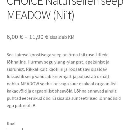
CHOICE Naturseifen seep
MEADOW (Niit)
Hinnavahemik:
6,00
€
–
11,90
€
sisaldab KM
6,00 €
See taimse koostisega seep on õrna tsitruse-lillede
kuni
lõhnaline. Hurmav segu ylang-ylangist, apelsinist ja
11,90 €
sidrunist. Rikkalikult kaoliini ja roosat savi sisaldav
luksuslik seep vahutab kreemjalt ja puhastab õrnalt
nahka. MEADOW seebis on väga suur osakaal orgaanilist
kakaovõid ja orgaanilist sheavõid. Lõhna annavad ainult
puhtad eeterlikud õlid. Ei sisalda sünteetilised lõhnaõlisid
ega palmiõli ♥.
Kaal