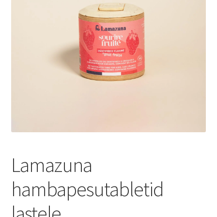
Privaatsuspoliitika
Müügitingimused
Lamazuna
hambapesutabletid
lastele