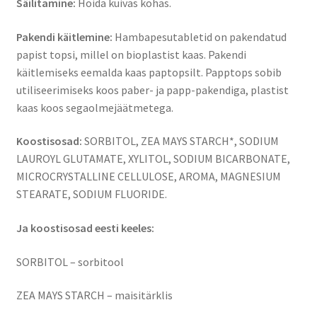
Säilitamine:
Hoida kuivas kohas.
Pakendi käitlemine:
Hambapesutabletid on pakendatud
papist topsi, millel on bioplastist kaas. Pakendi
käitlemiseks eemalda kaas paptopsilt. Papptops sobib
utiliseerimiseks koos paber- ja papp-pakendiga, plastist
kaas koos segaolmejäätmetega.
Koostisosad:
SORBITOL, ZEA MAYS STARCH*, SODIUM
LAUROYL GLUTAMATE, XYLITOL, SODIUM BICARBONATE,
MICROCRYSTALLINE CELLULOSE, AROMA, MAGNESIUM
STEARATE, SODIUM FLUORIDE.
Ja koostisosad eesti keeles:
SORBITOL – sorbitool
ZEA MAYS STARCH – maisitärklis