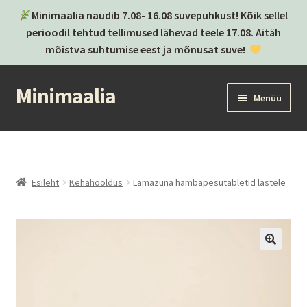
Minimaalia naudib 7.08- 16.08 suvepuhkust! Kõik sellel
perioodil tehtud tellimused lähevad teele 17.08. Aitäh
mõistva suhtumise eest ja mõnusat suve!
Minimaalia
Liigu
Liigu
Menüü
navigeerimisele
sisu
juurde
Kassa
Ostukorv
Esileht
Kehahooldus
Lamazuna hambapesutabletid lastele
Ava
Kategooriad
alamm
Ava
Brändid
alamm
Postitused