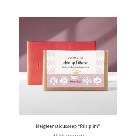
Meigieemaldusseep “Riisipiim”
9,95
€
sisaldab KM