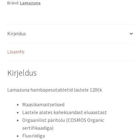
Bränd:
Lamazuna
Kirjeldus
Lisainfo
Kirjeldus
Lamazuna hambapesutabletid lastele 120tk
Maasikamaitselised
Lastele alates kaheksandast eluaastast
Orgaanilist päritolu (COSMOS Organic
sertifikaadiga)
Fluoriidiga