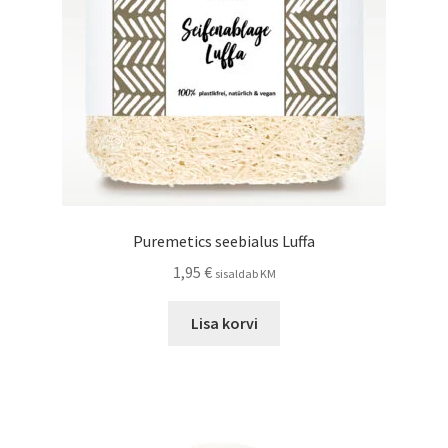
Puremetics seebialus Luffa
1,95
€
sisaldab KM
Lisa korvi