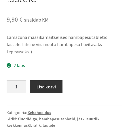
9,90
€
sisaldab KM
Lamazuna maasikamaitselised hambapesutabletid
lastele. Lihtne viis muuta hambapesu huvitavaks
tegevuseks :).
2 laos
Lamazuna
Lisa korvi
hambapesutabletid
lastele
kogus
Kategooria:
Kehahooldus
Sildid:
fluoriidiga
,
hambapesutabletid
,
jätkusuutlik
,
keskkonnasõbralik
,
lastele