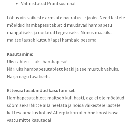
Valmistatud Prantsusmaal
Lõbus viis väikeste armsate naeratuste jaoks! Need lastele
mõeldud hambapesutabletid muudavad hambapesu
mänguliseks ja oodatud tegevuseks. Mõnus maasika
maitse lausab kutsub lapsi hambaid pesema.
Kasutamine:
Üks tablett = üks hambapesu!
Näri üks hambapesutablett katki ja see muutub vahuks.
Harja nagu tavaliselt.
Ettevaatusabinõud kasutamisel:
Hambapesutablett maitseb küll hästi, aga ei ole mõeldud
söömiseks! Mitte alla neelata ja hoida väikestele lastele
kättesaamatus kohas! Allergia korral mõne koostisosa
vastu mitte kasutada!