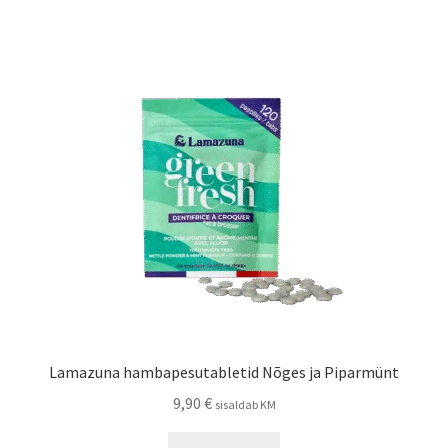
Lamazuna hambapesutabletid Nõges ja Piparmünt
9,90
€
sisaldab KM