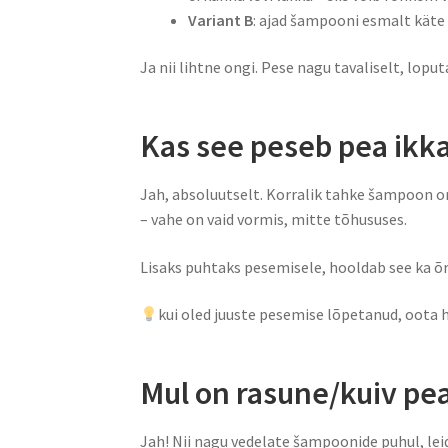
Variant B
: ajad šampooni esmalt käte 
Ja nii lihtne ongi. Pese nagu tavaliselt, lopu
Kas see peseb pea ikk
Jah, absoluutselt. Korralik tahke šampoon 
– vahe on vaid vormis, mitte tõhususes.
Lisaks puhtaks pesemisele, hooldab see ka õr
kui oled juuste pesemise lõpetanud, oota 
Mul on rasune/kuiv pea
Jah! Nii nagu vedelate šampoonide puhul, leid