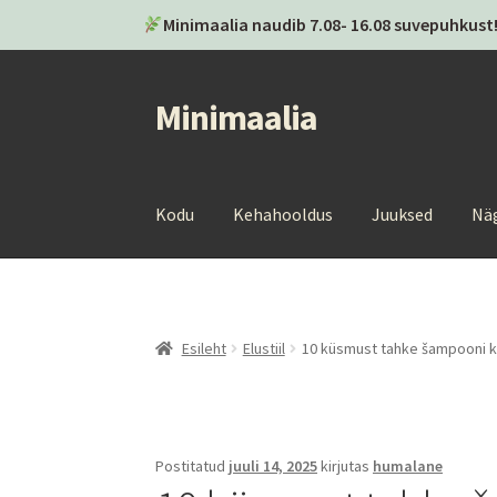
Minimaalia naudib 7.08- 16.08 suvepuhkust!
Minimaalia
Liigu
Liigu
navigeerimisele
sisu
juurde
Kodu
Kehahooldus
Juuksed
Nä
Esileht
Elustiil
10 küsmust tahke šampooni ko
Postitatud
juuli 14, 2025
kirjutas
humalane