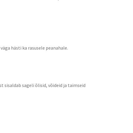
 väga hästi ka rasusele peanahale.
 sisaldab sageli õlisid, võideid ja taimseid