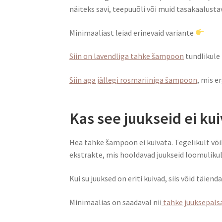
näiteks savi, teepuuõli või muid tasakaalusta
Minimaaliast leiad erinevaid variante
Siin on lavendliga tahke šampoon
tundlikule
Siin aga jällegi rosmariiniga šampoon
, mis e
Kas see juukseid ei kui
Hea tahke šampoon ei kuivata. Tegelikult võib 
ekstrakte, mis hooldavad juukseid loomuliku
Kui su juuksed on eriti kuivad, siis võid täie
Minimaalias on saadaval nii
tahke juuksepal