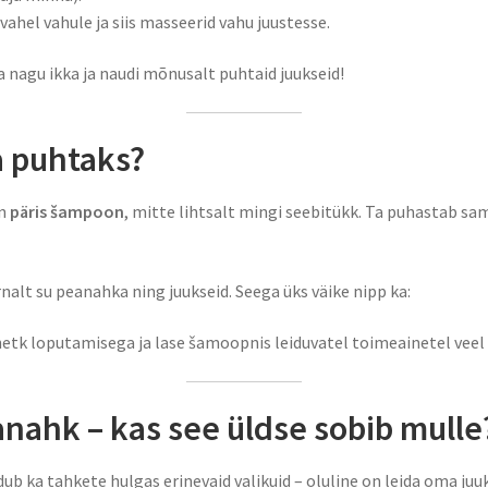
vahel vahule ja siis masseerid vahu juustesse.
ta nagu ikka ja naudi mõnusalt puhtaid juukseid!
a puhtaks?
on
päris šampoon
, mitte lihtsalt mingi seebitükk. Ta puhastab sam
nalt su peanahka ning juukseid. Seega üks väike nipp ka:
hetk loputamisega ja lase šamoopnis leiduvatel toimeainetel veel
nahk – kas see üldse sobib mulle
ub ka tahkete hulgas erinevaid valikuid – oluline on leida oma juuk