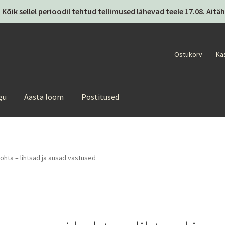
 Kõik sellel perioodil tehtud tellimused lähevad teele 17.08. Ai
Ostukorv
Ka
gu
Aasta loom
Postitused
hta – lihtsad ja ausad vastused