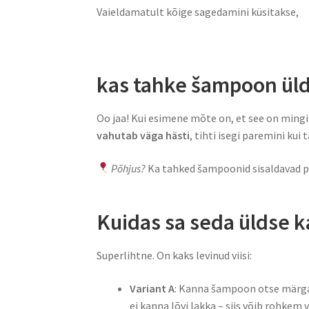
Vaieldamatult kõige sagedamini küsitakse,
kas tahke šampoon üld
Oo jaa! Kui esimene mõte on, et see on mingi
vahutab väga hästi
, tihti isegi paremini kui
Põhjus?
Ka tahked šampoonid sisaldavad puh
Kuidas sa seda üldse 
Superlihtne. On kaks levinud viisi:
Variant A
: Kanna šampoon otse märgade
ei kanna lõvi lakka – siis võib rohkem 