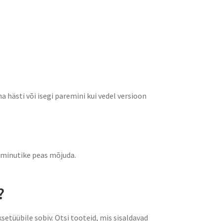
a hästi või isegi paremini kui vedel versioon
 minutike peas mõjuda.
?
setüübile sobiv. Otsi tooteid, mis sisaldavad