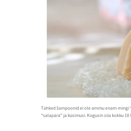
Tahked šampoonid ei ole ammu enam mingi “uu
“salapära” ja küsimusi. Kogusin siia kokku 1