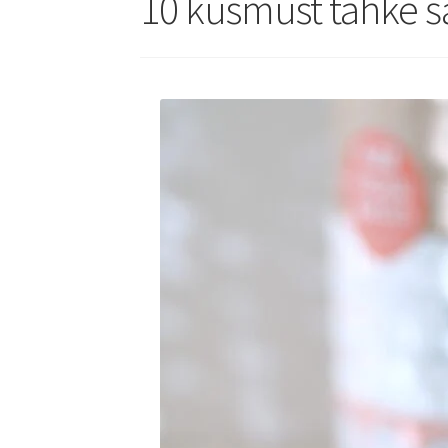
10 küsmust tahke š