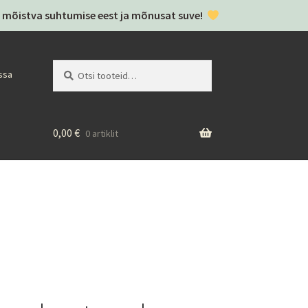
täh mõistva suhtumise eest ja mõnusat suve!
Otsi:
Otsi
ssa
0,00
€
0 artiklit