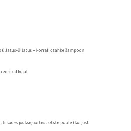
s üllatus-üllatus – korralik tahke šampoon
reeritud kujul.
liikudes juuksejuurtest otste poole (kui just