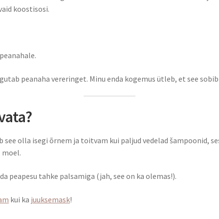
vaid koostisosi.
 peanahale.
rgutab peanaha vereringet. Minu enda kogemus ütleb, et see sobib
vata?
see olla isegi õrnem ja toitvam kui paljud vedelad šampoonid, sest
l moel.
ndada peapesu tahke palsamiga (jah, see on ka olemas!).
sam
kui ka
juuksemask
!