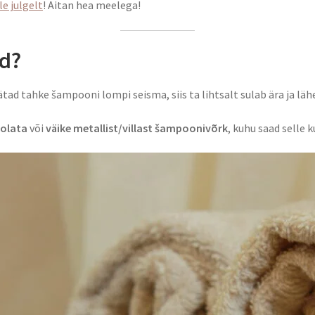
le julgelt
! Aitan hea meelega!
ad?
ätad tahke šampooni lompi seisma, siis ta lihtsalt sulab ära ja läh
oolata
või
väike metallist/villast šampoonivõrk
, kuhu saad selle 