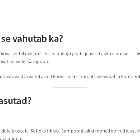
se vahutab ka?
 kõva seebitükk, mis ei tee midagi peale juuste takku ajamise… sii
 tavaline vedel šampoon.
astavaid ja vahutavaid koostisosi – lihtsalt veevabal ja kontsent
kasutad?
le juustele. Selleks libista šampoonitükki mõned korrad juustel, 
vaja minna).