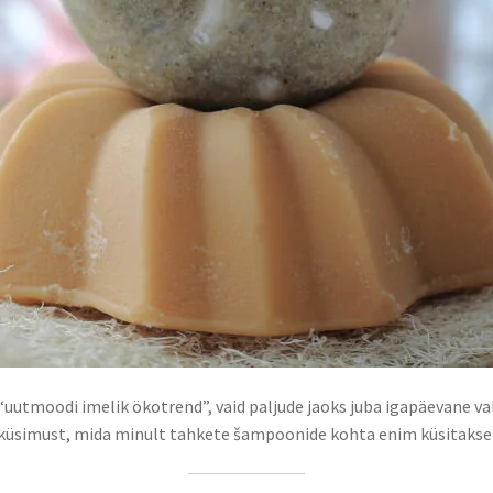
tmoodi imelik ökotrend”, vaid paljude jaoks juba igapäevane val
0 küsimust, mida minult tahkete šampoonide kohta enim küsitakse ja