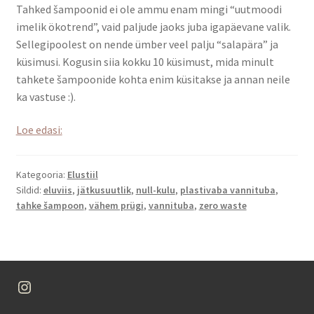
Tahked šampoonid ei ole ammu enam mingi “uutmoodi
imelik ökotrend”, vaid paljude jaoks juba igapäevane valik.
Sellegipoolest on nende ümber veel palju “salapära” ja
küsimusi. Kogusin siia kokku 10 küsimust, mida minult
tahkete šampoonide kohta enim küsitakse ja annan neile
ka vastuse :).
10
Loe edasi:
küsmust
tahke
Kategooria:
Elustiil
šampooni
Sildid:
eluviis
,
jätkusuutlik
,
null-kulu
,
plastivaba vannituba
,
kohta
tahke šampoon
,
vähem prügi
,
vannituba
,
zero waste
–
lihtsad
ja
ausad
Instagram
vastused