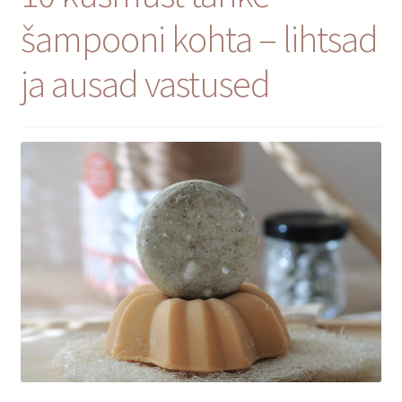
Privaatsuspoliitika
šampooni kohta – lihtsad
Müügitingimused
ja ausad vastused