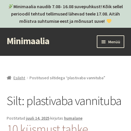
Minimaalia naudib 7.08- 16.08 suvepuhkust! Kõik sellel
perioodil tehtud tellimused lähevad teele 17.08. Aitäh
mõistva suhtumise eest ja mõnusat suve!
Minimaalia
Liigu
Liigu
Menüü
navigeerimisele
sisu
juurde
Kassa
Ostukorv
Esileht
Postitused siltidega “plastivaba vannituba”
Ava
Kategooriad
alamm
Silt:
plastivaba vannituba
Ava
Brändid
alamm
Postitused
Postitatud
juuli 14, 2025
kirjutas
humalane
10 küsmust tahke