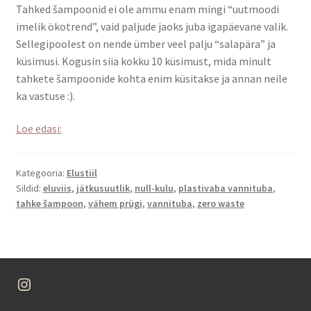
Tahked šampoonid ei ole ammu enam mingi “uutmoodi
imelik ökotrend”, vaid paljude jaoks juba igapäevane valik.
Sellegipoolest on nende ümber veel palju “salapära” ja
küsimusi. Kogusin siia kokku 10 küsimust, mida minult
tahkete šampoonide kohta enim küsitakse ja annan neile
ka vastuse :).
10
Loe edasi:
küsmust
tahke
Kategooria:
Elustiil
šampooni
Sildid:
eluviis
,
jätkusuutlik
,
null-kulu
,
plastivaba vannituba
,
kohta
tahke šampoon
,
vähem prügi
,
vannituba
,
zero waste
–
lihtsad
ja
ausad
Instagram
vastused