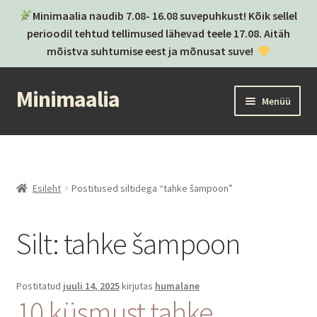
Minimaalia naudib 7.08- 16.08 suvepuhkust! Kõik sellel
perioodil tehtud tellimused lähevad teele 17.08. Aitäh
mõistva suhtumise eest ja mõnusat suve!
Minimaalia
Liigu
Liigu
Menüü
navigeerimisele
sisu
juurde
Kassa
Ostukorv
Esileht
Postitused siltidega “tahke šampoon”
Ava
Kategooriad
alamm
Silt:
tahke šampoon
Ava
Brändid
alamm
Postitused
Postitatud
juuli 14, 2025
kirjutas
humalane
10 küsmust tahke