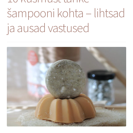
Privaatsuspoliitika
šampooni kohta – lihtsad
Müügitingimused
ja ausad vastused